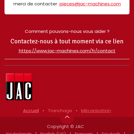
merci de contacter
pieces@jac-machines.com
Comment pouvons-nous vous aider ?
Contactez-nous à tout moment via ce lien
​https://www.jac-machines.com/fr/contact
Accueil
•
Tranchage
•
Mécanisation
Copyright © JAC
Nederlands
|
English (US)
|
Français
|
Deutsch
|