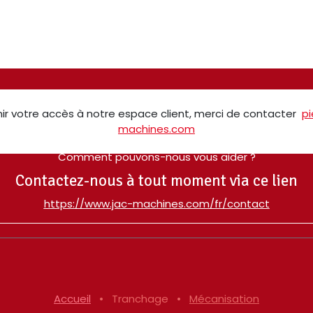
ir votre accès à notre espace client, merci de contacter
p
machines.com
Comment pouvons-nous vous aider ?
Contactez-nous à tout moment via ce lien
​https://www.jac-machines.com/fr/contact
Accueil
•
Tranchage
•
Mécanisation