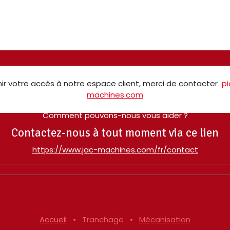
ir votre accès à notre espace client, merci de contacter
p
machines.com
Comment pouvons-nous vous aider ?
Contactez-nous à tout moment via ce lien
​https://www.jac-machines.com/fr/contact
Accueil
•
Tranchage
•
Mécanisation