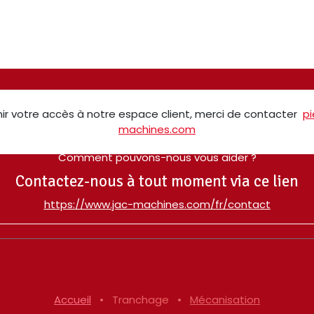
ir votre accès à notre espace client, merci de contacter
p
machines.com
Comment pouvons-nous vous aider ?
Contactez-nous à tout moment via ce lien
​https://www.jac-machines.com/fr/contact
Accueil
•
Tranchage
•
Mécanisation