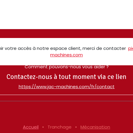
ir votre accès à notre espace client, merci de contacter
p
machines.com
Comment pouvons-nous vous aider ?
Contactez-nous à tout moment via ce lien
​https://www.jac-machines.com/fr/contact
Accueil
•
Tranchage
•
Mécanisation