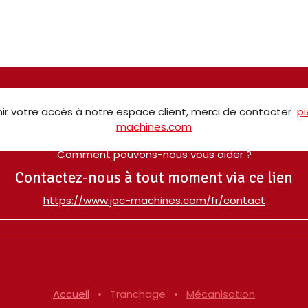
ir votre accès à notre espace client, merci de contacter
p
machines.com
Comment pouvons-nous vous aider ?
Contactez-nous à tout moment via ce lien
​https://www.jac-machines.com/fr/contact
Accueil
•
Tranchage
•
Mécanisation